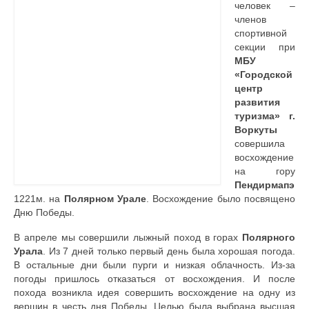
человек –
членов
Контакты
спортивной
секции при
МБУ
«Городской
центр
развития
туризма» г.
Воркуты
совершила
восхождение
на гору
Пендирмапэ
1221м. на
Полярном Урале
. Восхождение было посвящено
Дню Победы.
В апреле мы совершили лыжный поход в горах
Полярного
Урала
. Из 7 дней только первый день была хорошая погода.
В остальные дни были пурги и низкая облачность.
Из-за
погоды пришлось отказаться от восхождения. И после
похода возникла идея совершить восхождение на одну из
вершин в честь дня Победы. Целью была выбрана высшая