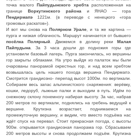
точка малого
Пайпудынского хребта
расположенная на
границе
Воркутинского района
и ЯНАО — гора
Пендирмапэ
1221м. (в переводе с ненецкого «гора
громовых раскатов»).
И вот мы снова на
Полярном Урале
, и та же картина —
пурга и низкая облачность. Маршрут начинается от бывшего
посёлка Полярный
. Движемся в долину реки
Малая
Пайпудына
. За 3 часа дошли до подножия горы где
установили базовый лагерь. Пурга закончилась, но вершины
гор закрыты облаками. На утро выйдя из палаток мы были
очарованы панорамой окрестных гор, и над всем хребтом
возвышалась цель нашего похода вершина Пендирмапэ.
Смотрится грандиозно- перепад высот 1000м. по вертикали.
Собираем весь запас альпинистского снаряжения: верёвку,
кошки, ледоруб, лыжные палки и выходим в путь. Идём по
снежному склону понемногу набирая высоту. За час, набрав
200 метров по вертикали, поднялись на гребень ведущий к
вершине. Крутизна возрастает, поднимаемся на
промежуточную вершину, и видим, что вместо подъёма нас
ждёт спуск на перевал. Стоит прекрасная погода, с высоты
900м. открывается грандиозная панорама гор. Сбрасываем
200 метров высоты и снова продолжаем подъём. Крутизна