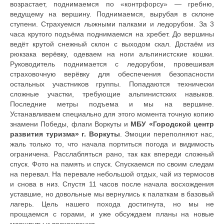
возрастает, поднимаемся по «контрфорсу» — гребню,
ведущему на вершину. Поднимаемся, вырубая в склоне
ступени. Страхуемся лыжными палками и ледорубом. За 3
часа крутого подъёма поднимаемся на хребет. До вершины
ведёт крутой снежный склон с выходом скал. Достаём из
рюкзака верёвку, одеваем на ноги альпинистские кошки.
Руководитель поднимается с ледорубом, провешивая
страховочную верёвку для обеспечения безопасности
остальных участников группы. Попадаются технически
сложные участки, требующие альпинистских навыков.
Последние метры подъема и мы на вершине.
Устанавливаем специально для этого момента точную копию
знамени Победы, флаги Воркуты и
МБУ «Городской центр
развития туризма» г. Воркуты
. Эмоции переполняют нас,
жаль только то, что начала портиться погода и видимость
ограничена. Расслабляться рано, так как впереди сложный
спуск. Фото на память и спуск. Спускаемся по своим следам
на перевал. На перевале небольшой отдых, чай из термосов
и снова в низ. Спустя 11 часов после начала восхождения
уставшие, но довольные мы вернулись к палаткам в базовый
лагерь. Цель нашего похода достигнута, но мы не
прощаемся с горами, и уже обсуждаем планы на новые