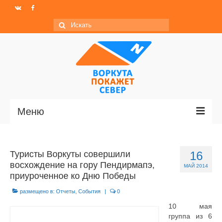
Искать:
Меню
Главная
Туристы Воркуты совершили
16
Новости
восхождение на гору Пендирмапэ,
МАЙ 2014
приуроченное ко Дню Победы
МО ГО «Воркута»
размещено в:
Отчеты
,
События
|
0
Базы отдыха
10 мая
группа из 6
О центре