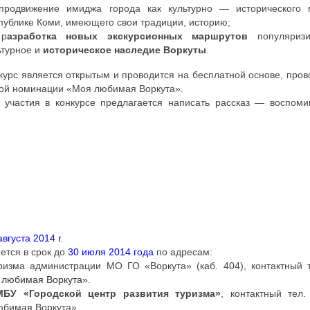
родвижение имиджа города как культурно — исторического 
публике Коми, имеющего свои традиции, историю;
р
азработка новых экскурсионных маршрутов
популяризи
ьтурное и
историческое наследие Воркуты
.
курс является открытым и проводится на бесплатной основе, пров
ой номинации «Моя любимая Воркута».
 участия в конкурсе предлагается написать рассказ — воспоми
августа 2014 г.
ется в срок до
30 июля 2014 года
по адресам:
уризма администрации МО ГО «Воркута» (каб. 404), контактный 
 любимая Воркута».
МБУ «Городской центр развития туризма»
, контактный тел
юбимая Воркута».