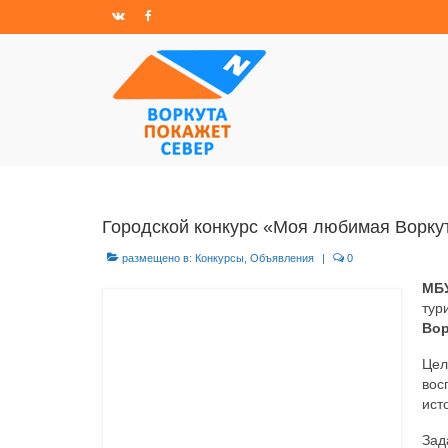
Городской конкурс «Моя любимая Ворку
размещено в:
Конкурсы
,
Объявления
|
0
МБУ
тур
Вор
Цел
вос
ист
Зад