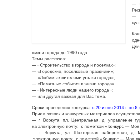
— п
Рес
— 
кул
Кон
одн
Для
жизни города до 1990 года.
Темы рассказов:
— «Строительство в городе и поселках»;
— «Городские, поселковые праздники»;
— «Любимые жителями уголки города»;
— «Памятные события в жизни города»;
— «Интересные люди нашего города»;
— или другая важная для Вас тема.
Сроки проведения конкурса:
с 20 июня 2014 г. по 8 
Прием заявок и конкурсных материалов осуществля
— г. Воркута, пл. Центральная, д. управление т
на электронную почту:
с пометкой «Конкурс — Моя
— г. Воркута, ул. Шахтерская набережная, д.
электронную почту:
с пометкой «Конкурс — Моя л