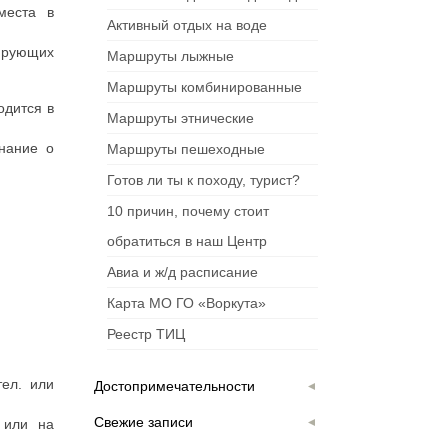
места в
Активный отдых на воде
рующих
Маршруты лыжные
Маршруты комбинированные
одится в
Маршруты этнические
нание о
Маршруты пешеходные
Готов ли ты к походу, турист?
10 причин, почему стоит
обратиться в наш Центр
Авиа и ж/д расписание
Карта МО ГО «Воркута»
Реестр ТИЦ
тел. или
Достопримечательности
Свежие записи
. или на