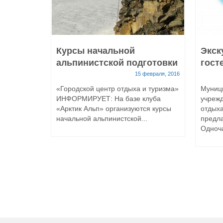
Курсы начальной
Экск
альпинистской подготовки
гост
против
15 февраля, 2016
«Городской центр отдыха и туризма»
Муниц
ИНФОРМИРУЕТ: На базе клуба
учрежд
«Арктик Альп» организуются курсы
отдыха
27 мая, 2020
начальной альпинистской...
предла
шего
Одноча
Федерации
дит
стиваль
а...