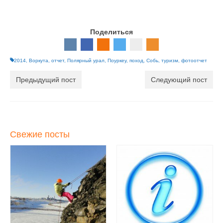
Поделиться
2014
,
Воркута
,
отчет
,
Полярный урал
,
Поуркеу
,
поход
,
Собь
,
туризм
,
фотоотчет
Предыдущий пост
Следующий пост
Свежие посты