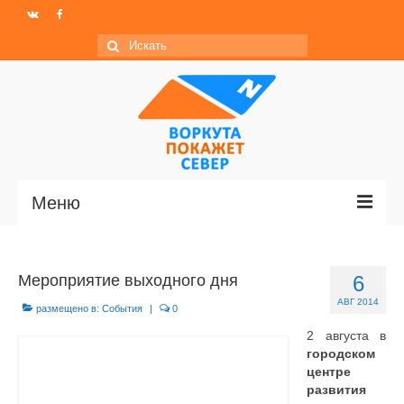
Искать:
Меню
Главная
Мероприятие выходного дня
6
Новости
АВГ 2014
размещено в:
События
|
0
МО ГО «Воркута»
2 августа в
городском
Базы отдыха
центре
развития
О центре