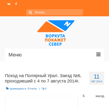
Искать:
Меню
Главная
Поход на Полярный Урал. Заезд №6,
11
Новости
проходивший с 4 по 7 августа 2014г.
АВГ 2014
МО ГО «Воркута»
размещено в:
Отчеты
|
0
6 заезд
Базы отдыха
О центре