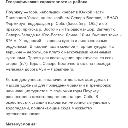
Географическая характеристика района.
Поуркеу —
гора, небольшой хребет в Южной части
Полярного Урала, на его крайнем Северо-Востоке, в ЯНАО.
Формирует водораздел р. Собь (бассейн р. Обь) и ее
правого. притока р. Восточный Нырдвомэншор. Вытянут с
Северо-Запада на Юго-Восток. Длина. 10 км. Высшая точка –
876 м. У подножий – заросли кустов и лиственничные
редколесья. В нижней части склонов – горная тундра. На
вершине – небольшое плато с несколькими каменными
курганами. Проста для восхождения практически со всех
сторон (н/к). Вдоль Северо-Восточного склона проходит
железная дорога Чум – Лабытнанги.
Легкая доступность и наличие отдельных скал делают
массив удобным для проведения занятий и тренировок
начинающих туристов. У подножия горы Поуркеу
расположена железнодорожная станция Собь. В
окрестностях станции находятся живописные ущелья с
водопадами, привлекающие сюда множество
путешественников.
Метеоусловия: