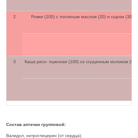
2
Рожки (100) с топленым маслом (20) и сыром (30), ка
3
Каша рисо- пшенная (100) со сгущенным молоком (50), к
Состав аптечки групповой:
Валидол, нитроглицерин (от сердца);