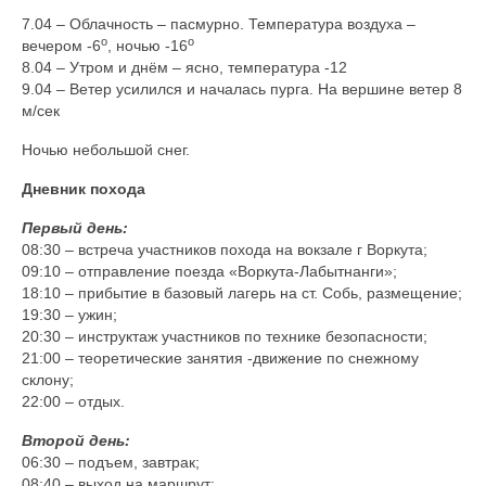
7.04 – Облачность – пасмурно. Температура воздуха –
о
о
вечером -6
, ночью -16
8.04 – Утром и днём – ясно, температура -12
9.04 – Ветер усилился и началась пурга. На вершине ветер 8
м/сек
Ночью небольшой снег.
Дневник похода
Первый день:
08:30 – встреча участников похода на вокзале г Воркута;
09:10 – отправление поезда «Воркута-Лабытнанги»;
18:10 – прибытие в базовый лагерь на ст. Собь, размещение;
19:30 – ужин;
20:30 – инструктаж участников по технике безопасности;
21:00 – теоретические занятия -движение по снежному
склону;
22:00 – отдых.
Второй день:
06:30 – подъем, завтрак;
08:40 – выход на маршрут;