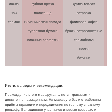
ложка
зубная щетка
куртка теплая
па
нож
полотенце
ветровка
термос
гигиеническая помада
флисовая кофта
туалетная бумага
брюки ветрозащитные
влажные салфетки
термобелье
носки
ботинки
Итоги, выводы и рекомендации:
Прохождение этого маршрута является красивым и
достаточно насыщенным. На маршруте были отработаны
приёмы страховки и передвижения по горному снежному
рельефу. Большинство участников впервые совершили