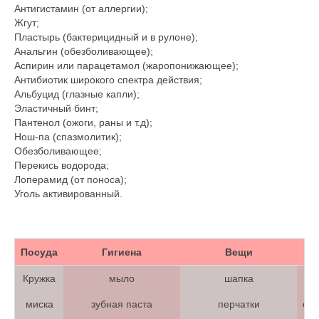
Антигистамин (от аллергии);
Жгут;
Пластырь (бактерицидный и в рулоне);
Анальгин (обезболивающее);
Аспирин или парацетамол (жаропонижающее);
Антибиотик широкого спектра действия;
Альбуцид (глазные капли);
Эластичный бинт;
Пантенол (ожоги, раны и т.д);
Нош-па (спазмолитик);
Обезболивающее;
Перекись водорода;
Лоперамид (от поноса);
Уголь активированный.
Посуда
Гигиена
Вещи
Кружка
мыло
шапка
миска
зубная паста
перчатки
со