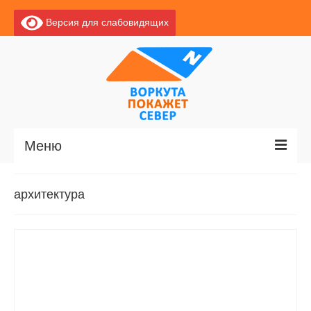
Версия для слабовидящих
Меню
Главная
архитектура
Новости
О Воркуте
Базы отдыха
О центре