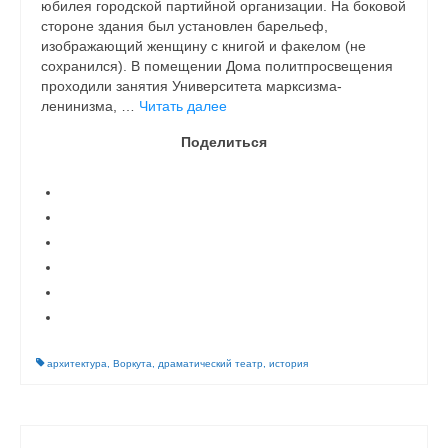
юбилея город­ской партийной орга­низации. На боковой
стороне здания был установлен барельеф,
изображающий женщину с книгой и факелом (не
сохранился). В помещении Дома политпросвещения
проходили занятия Университета марксизма-
ленинизма, …
Читать далее
Поделиться
архитектура
,
Воркута
,
драматический театр
,
история