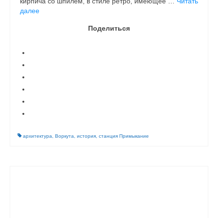
кирпича со шпилем, в стиле ретро, имеющее …
Читать
далее
Поделиться
архитектура
,
Воркута
,
история
,
станция Примыкание