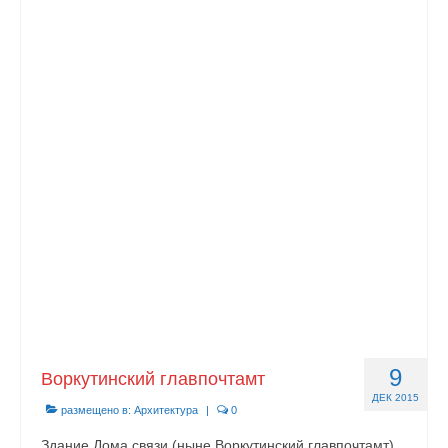
9
Воркутинский главпочтамт
ДЕК 2015
размещено в:
Архитектура
|
0
Здание Дома связи (ныне Воркутинский главпочтамт)