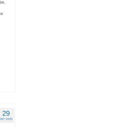
фе,
ся
29
ОКТ 2020