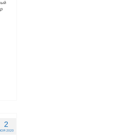
ный
др
2
НОЯ 2020