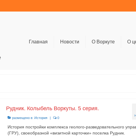
Главная
Новости
О Воркуте
О ц
е
Рудник. Колыбель Воркуты. 5 серия.
размещено в:
История
|
0
История постройки комплекса геолого-разведовательного упра
(ГРУ), своеобразной «визитной карточки» поселка Рудник.