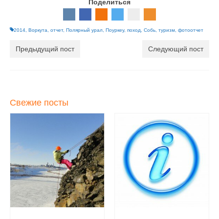
Поделиться
2014
,
Воркута
,
отчет
,
Полярный урал
,
Поуркеу
,
поход
,
Собь
,
туризм
,
фотоотчет
Предыдущий пост
Следующий пост
Свежие посты