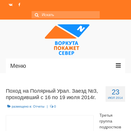
Искать:
Меню
Главная
Поход на Полярный Урал. Заезд №3,
23
Новости
проходивший с 16 по 19 июля 2014г.
ИЮЛ 2014
МО ГО «Воркута»
размещено в:
Отчеты
|
0
Третья
Базы отдыха
группа
подростков
О центре