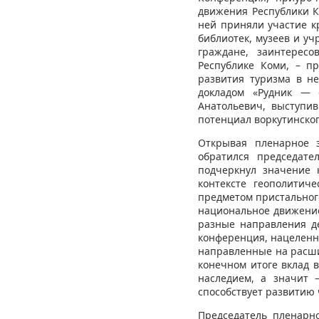
движения Республики К
ней приняли участие к
библиотек, музеев и уч
граждане, заинтерес
Республике Коми, – п
развития туризма в н
докладом «Рудник — 
Анатольевич, выступи
потенциал воркутинско
Открывая пленарное з
обратился председате
подчеркнул значение 
контексте геополитиче
предметом пристального
национальное движение
разные направления де
конференция, нацеленн
направленные на расши
конечном итоге вклад 
наследием, а значит 
способствует развитию 
Председатель пленарн