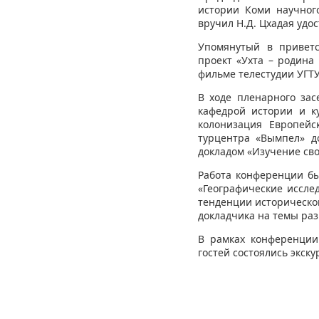
истории Коми научног
вручил Н.Д. Цхадая удо
Упомянутый в приветс
проект «Ухта – родина
фильме телестудии УГТУ
В ходе пленарного зас
кафедрой истории и к
колонизация Европейс
турцентра «Вымпел» д
докладом «Изучение св
Работа конференции бы
«Географические иссле
тенденции историческог
докладчика на темы раз
В рамках конференции 
гостей состоялись экску